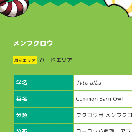
メンフクロウ
バードエリア
展示エリア
学名
Tyto alba
英名
Common Barn Owl
分類
フクロウ目 メンフク
分布
ヨーロッパ西部、アフ