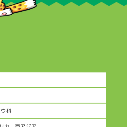
ロウ科
リカ、西アジア