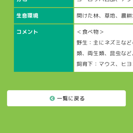
生息環境
開けた林、草地、農耕
コメント
＜食べ物＞
野生：主にネズミなど
類、両生類、昆虫など
飼育下：マウス、ヒヨ
一覧に戻る