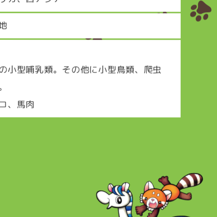
地
の小型哺乳類。その他に小型鳥類、爬虫
。
コ、馬肉