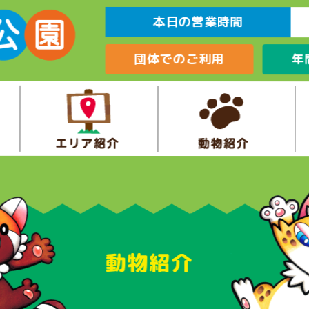
本日の営業時間
団体でのご利用
年
動物紹介